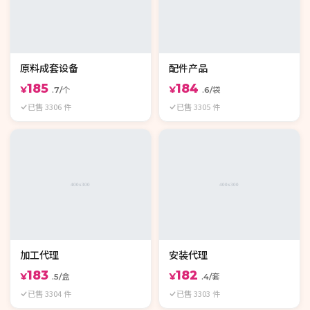
原料成套设备
配件产品
185
184
¥
¥
.7/个
.6/袋
已售 3306 件
已售 3305 件
加工代理
安装代理
183
182
¥
¥
.5/盒
.4/套
已售 3304 件
已售 3303 件