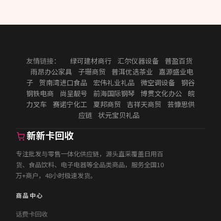
友情链接：
绿可建材商行
汇尔仪器设备
普盈百货
雨昂办公家具
子珊商贸
普洱优选茶业
嘉源盛业电
子
贺南湾进口食品
宏伟礼业礼品
微空调设备
钢谷
钢铁电商
尚呈靓号
前海国际钢琴
博贯文化办公
皖
力叉车
赛诺宁化工
夏邦商贸
吉祥天商贸
芸慷思供
应链
状元宝贝礼品
新新卡回收
专注批发与零售一体化供应链，源头直采覆盖日用百
货、食品饮料、电子电器等全品类商品，服务全国10
万+商户，48小时极速发货。
商品中心
话费卡回收