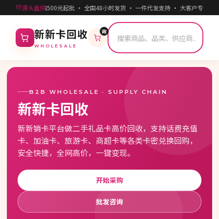
源头直供
满500元起批 · 全国48小时发货 · 一件代发支持 · 大客户专属折
询
新新卡回收
WHOLESALE
B2B WHOLESALE · SUPPLY CHAIN
新新卡回收
新新销卡平台做二手礼品卡高价回收，支持话费充值
卡、加油卡、旅游卡、商超卡等各类卡密兑换回购，
安全快捷，全网高价，一键变现。
开始采购
批发咨询