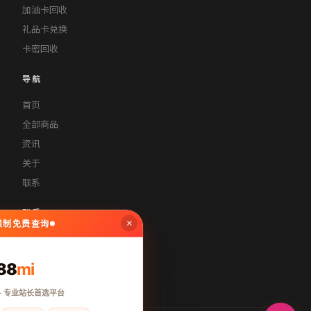
加油卡回收
礼品卡兑换
卡密回收
导航
首页
全部商品
资讯
关于
联系
联系
×
无限制免费查询
contact@xiaoluwaimai.cn
400-888-8888
88
mi
周一至周五 9:00-18:00
· 专业站长首选平台